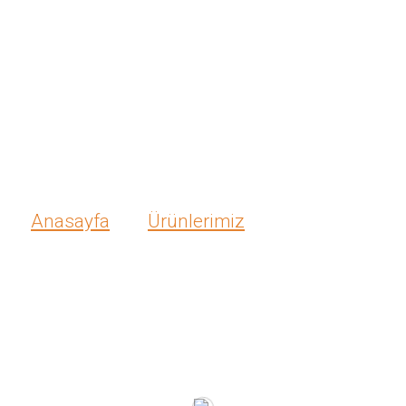
msal
Satış Ağımız
Ürünlerimiz
Fuarla
Ürünlerimiz
Anasayfa
Ürünlerimiz
/