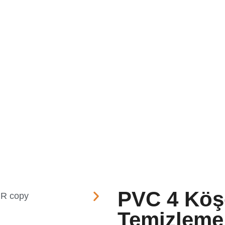
msal
Satış Ağımız
Ürünlerimiz
Fuarla
Kaynak Ve Temizleme 
PVC 4 Köş
Temizleme 