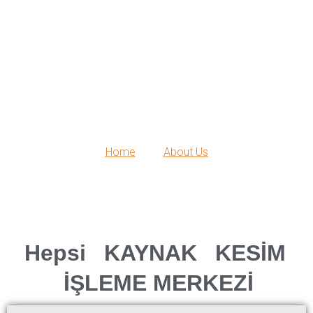
About Us
/
Home
About Us
Hepsi
KAYNAK
KESİM
İŞLEME MERKEZİ